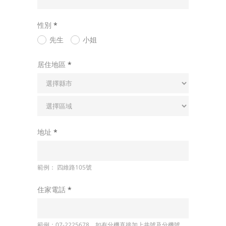
性別
*
先生
小姐
居住地區
*
地址
*
範例： 四維路105號
住家電話
*
範例：07-2225678。如有分機直接加上井號及分機號