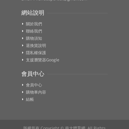
支付。
運送方式：商品透過貨運/宅配運送。您所訂購
網站說明
之商品若經配送兩次無法送達，且再經本公司以
關於我們
電話或E-mail均無法聯繫逾三天者，本網站將取
消該筆訂單，並由專人與您聯繫並進行退貨/退
聯絡我們
款。
購物須知
運送範圍：限台灣本島不含離島地區，收件地址
退換貨說明
請勿為郵政信箱。
隱私權保護
支援瀏覽器Google
會員中心
商品安裝
會員中心
本網站所銷售的一般商品皆不提供代客安裝及組
購物車內容
裝的服務。
結帳
售後服務--退貨
依照消費者保護法規定，網路購物的消費者均享
版權所有 Copyright © 南大體育網. All Rights