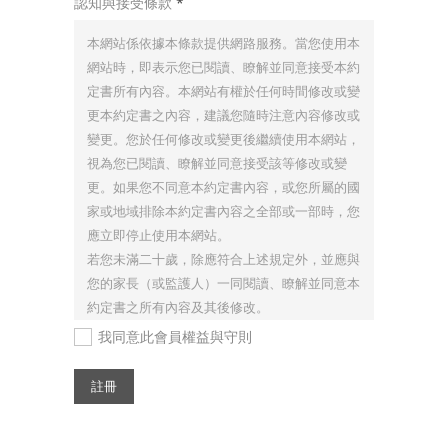
認知與接受條款
*
本網站係依據本條款提供網路服務。當您使用本
網站時，即表示您已閱讀、瞭解並同意接受本約
定書所有內容。本網站有權於任何時間修改或變
更本約定書之內容，建議您隨時注意內容修改或
變更。您於任何修改或變更後繼續使用本網站，
視為您已閱讀、瞭解並同意接受該等修改或變
更。如果您不同意本約定書內容，或您所屬的國
家或地域排除本約定書內容之全部或一部時，您
應立即停止使用本網站。
若您未滿二十歲，除應符合上述規定外，並應與
您的家長（或監護人）一同閱讀、瞭解並同意本
約定書之所有內容及其後修改。
我同意此會員權益與守則
會員權益
註冊
您的隱私權我們絕對尊重並給予保護，絕不會向
第三者公開、出售、交換或出租相關資料。所以