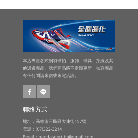
請正確填寫個人資料，我們將由您所提供的資
料，作為日後更完善的服務。並請勿將您的帳號
及密碼提供給第三者，如有擾亂活動或未經授權
的商業交易行為等，違反本規定時，我們有權終
止或暫停您的權益。
訂單付款與運送
本網站保留限制單一訂單可包含的商品品項與數
本店專賣各式網羽球拍、服飾、球具、穿線及其
量限制之權利；如遇商品缺貨或不再生產時，保
他週邊商品。我們商品將不定期更新，如對商品
留此訂單出貨的權利。
有任何問請來信或來電洽詢。
本網站可能更新或者不再生產特定商品，或者在
任何時間變更商品在網站上的售價。因此您同意
刊載於本網站的產品資訊與實際商品可能有所差
異。
聯絡方式
當您以信用卡支付商品價款時，必須輸入有效的
信用卡號。本網站將會與發卡銀行系統連繫，以
地址：高雄市三民區大連街157號
確認信用卡的有效性，並在確認成功授權後，發
電話：(07)322-3214
出確認電子郵件通知您，該款項將由您的信用卡
Email：nandasport.bt@gmail.com