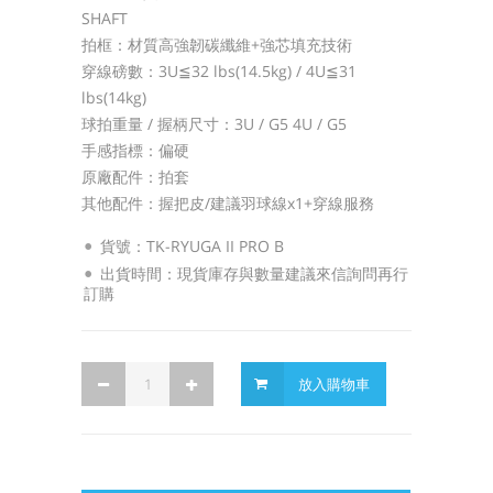
SHAFT
拍框：材質高強韌碳纖維+強芯填充技術
穿線磅數：3U≦32 lbs(14.5kg) / 4U≦31
lbs(14kg)
球拍重量 / 握柄尺寸：3U / G5 4U / G5
手感指標：偏硬
原廠配件：拍套
其他配件：握把皮/建議羽球線x1+穿線服務
貨號：TK-RYUGA II PRO B
出貨時間：現貨庫存與數量建議來信詢問再行
訂購
放入購物車