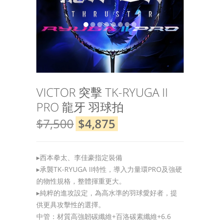
VICTOR 突擊 TK-RYUGA II
PRO 龍牙 羽球拍
$7,500
$4,875
▸西本拳太、李佳豪指定裝備
▸承襲TK-RYUGA II特性，導入力量環PRO及強硬
的物性規格，整體揮重更大。
▸純粹的進攻設定，為高水準的羽球愛好者，提
供更具攻擊性的選擇。
中管：材質高強韌碳纖維+百洛碳素纖維+6.6