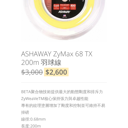
ASHAWAY ZyMax 68 TX
200m 羽球線
$3,000
$2,600
BETA聚合物技術提供最大的動態剛度和排斥力
ZyWeaVeTM核心保持張力與卓越性能
專有的紋理塗層增加了剛度和控制並可維持不易
掉磅
線徑:0.68mm
長度:200m