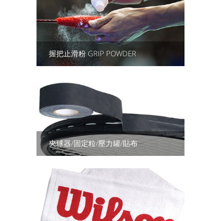
握把止滑粉 GRIP POWDER
夾球器/固定粒/壓力罐/貼布